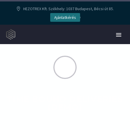
HEZOTREX Kft. Székhely: 1037 Budapest, Bécsi út 85.
Ajánlatkérés
+36308587949


TIME BOUND DELIVERIES
(DEMO)