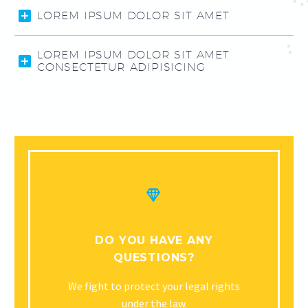
LOREM IPSUM DOLOR SIT AMET
LOREM IPSUM DOLOR SIT AMET
CONSECTETUR ADIPISICING


DO YOU HAVE ANY
QUESTIONS?
We fight to protect your legal rights
under the law.